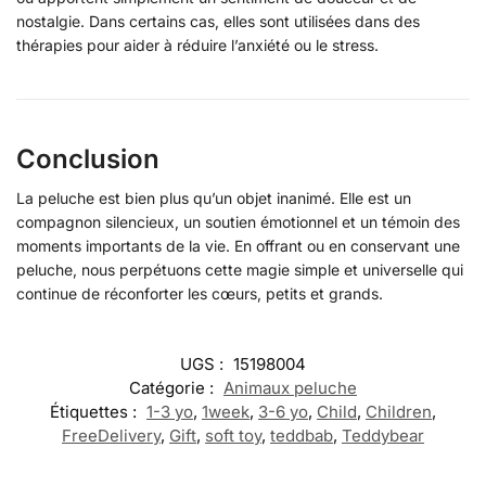
nostalgie. Dans certains cas, elles sont utilisées dans des
thérapies pour aider à réduire l’anxiété ou le stress.
Conclusion
La peluche est bien plus qu’un objet inanimé. Elle est un
compagnon silencieux, un soutien émotionnel et un témoin des
moments importants de la vie. En offrant ou en conservant une
peluche, nous perpétuons cette magie simple et universelle qui
continue de réconforter les cœurs, petits et grands.
UGS :
15198004
Catégorie :
Animaux peluche
Étiquettes :
1-3 yo
,
1week
,
3-6 yo
,
Child
,
Children
,
FreeDelivery
,
Gift
,
soft toy
,
teddbab
,
Teddybear