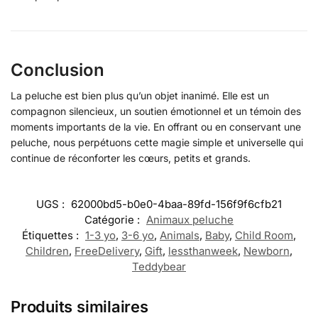
Conclusion
La peluche est bien plus qu’un objet inanimé. Elle est un
compagnon silencieux, un soutien émotionnel et un témoin des
moments importants de la vie. En offrant ou en conservant une
peluche, nous perpétuons cette magie simple et universelle qui
continue de réconforter les cœurs, petits et grands.
UGS :
62000bd5-b0e0-4baa-89fd-156f9f6cfb21
Catégorie :
Animaux peluche
Étiquettes :
1-3 yo
,
3-6 yo
,
Animals
,
Baby
,
Child Room
,
Children
,
FreeDelivery
,
Gift
,
lessthanweek
,
Newborn
,
Teddybear
Produits similaires