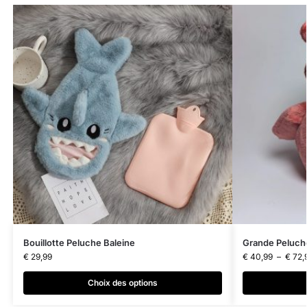
Bouillotte Peluche Baleine
Grande Peluch
€
29,99
€
40,99
–
€
72,
Choix des options