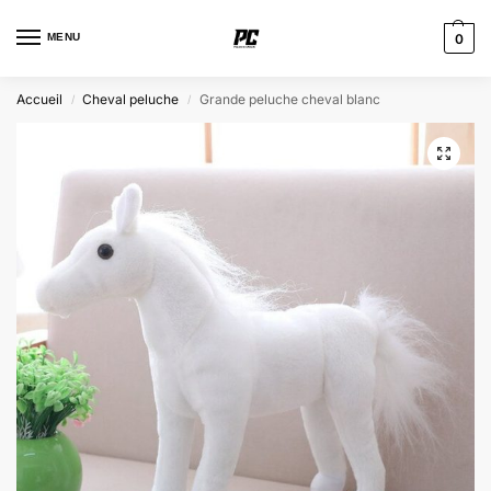
MENU
0
Accueil
Cheval peluche
Grande peluche cheval blanc
/
/